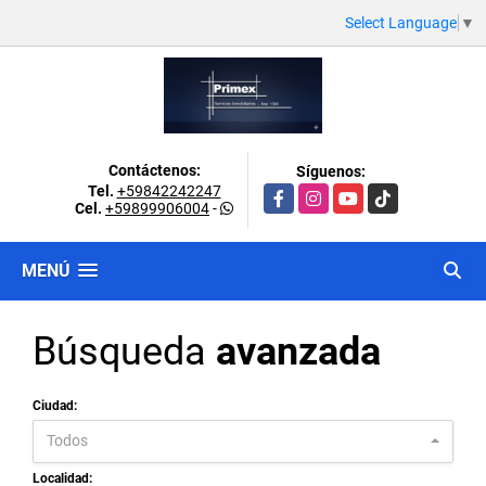
Select Language
▼
Contáctenos:
Síguenos:
Tel.
+59842242247
Facebook
Instagram
YouTube
TikTok
Cel.
+59899906004
-
MENÚ
Búsqueda
avanzada
Ciudad:
Todos
Localidad: