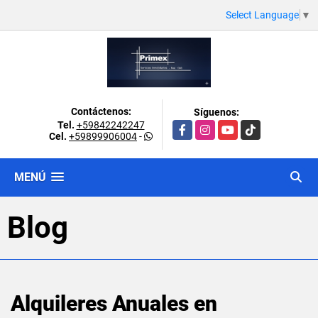
Select Language
▼
Contáctenos:
Síguenos:
Tel.
+59842242247
Facebook
Instagram
YouTube
TikTok
Cel.
+59899906004
-
MENÚ
Blog
Alquileres Anuales en