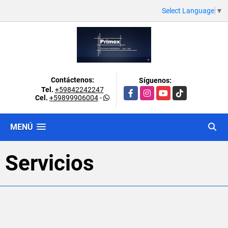
Select Language
▼
Contáctenos:
Síguenos:
Tel.
+59842242247
Facebook
Instagram
YouTube
TikTok
Cel.
+59899906004
-
MENÚ
Servicios