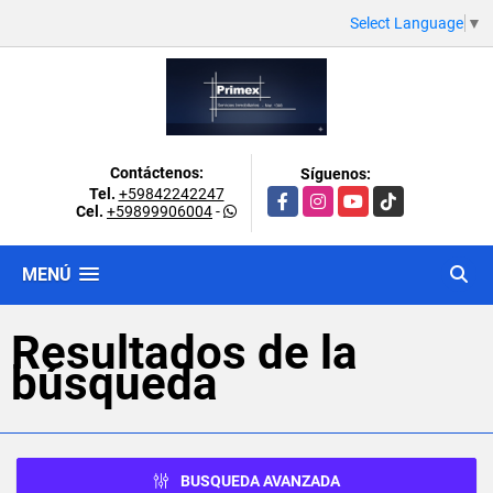
Select Language
▼
Contáctenos:
Síguenos:
Tel.
+59842242247
Facebook
Instagram
YouTube
TikTok
Cel.
+59899906004
-
MENÚ
Resultados de la
búsqueda
BUSQUEDA AVANZADA