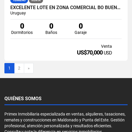
TERRENO
VENTA
EXCELENTE LOTE EN ZONA COMERCIAL BO BUENOS AIRES
Uruguay
0
0
0
Dormitorios
Baños
Garaje
Venta
US$70,000
USD
Siguiente
1
2
»
QUIÉNES SOMOS
Primex Inmobiliaria especializada en ventas, alquileres, tasaciones,
remates y construcciones en Maldonado y Punta del Este. Gestión
profesional, atención personalizada y resultados eficientes.
Consulte y note la diferencia en servicios inmobiliarios.