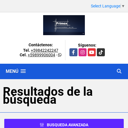
Select Language
▼
Contáctenos:
Síguenos:
Tel.
+59842242247
Facebook
Instagram
YouTube
TikTok
Cel.
+59899906004
-
MENÚ
Resultados de la
búsqueda
BUSQUEDA AVANZADA