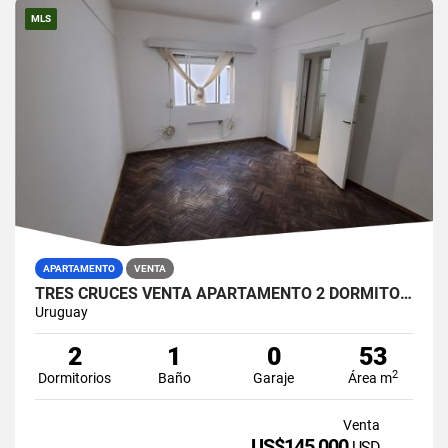
MLS
APARTAMENTO
VENTA
TRES CRUCES VENTA APARTAMENTO 2 DORMITORIOS PRIMER PISO POR ESCALERA
Uruguay
2
1
0
53
2
Dormitorios
Baño
Garaje
Área m
Venta
US$145,000
USD