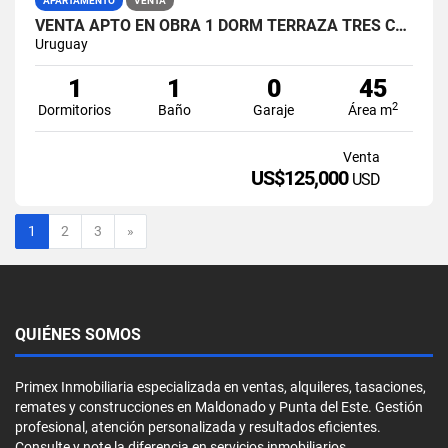
APARTAMENTO
VENTA
VENTA APTO EN OBRA 1 DORM TERRAZA TRES CRUCES
Uruguay
1
1
0
45
2
Dormitorios
Baño
Garaje
Área m
Venta
US$125,000
USD
Siguiente
1
2
3
»
QUIÉNES SOMOS
Primex Inmobiliaria especializada en ventas, alquileres, tasaciones,
remates y construcciones en Maldonado y Punta del Este. Gestión
profesional, atención personalizada y resultados eficientes.
Consulte y note la diferencia en servicios inmobiliarios.