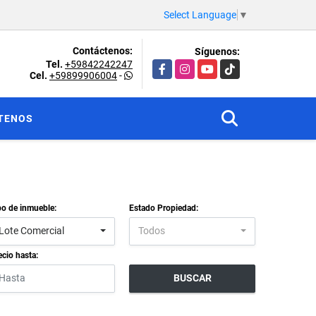
Select Language
▼
Contáctenos:
Síguenos:
Tel.
+59842242247
Facebook
Instagram
YouTube
TikTok
Cel.
+59899906004
-
TENOS
po de inmueble:
Estado Propiedad:
Lote Comercial
Todos
ecio hasta:
BUSCAR