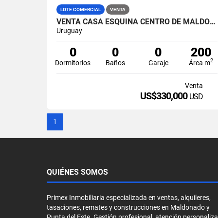
LOTE COMERCIAL
VENTA
VENTA CASA ESQUINA CENTRO DE MALDONADO, MALDONADO CENTRO
Uruguay
0
0
0
200
2
Dormitorios
Baños
Garaje
Área m
Venta
US$330,000
USD
1
QUIÉNES SOMOS
Primex Inmobiliaria especializada en ventas, alquileres,
tasaciones, remates y construcciones en Maldonado y
Punta del Este. Gestión profesional, atención personaliz