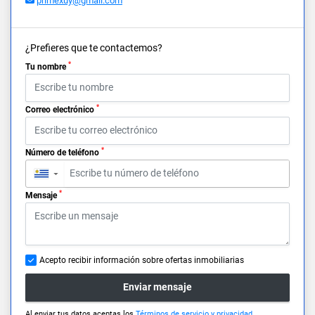
primexuy@gmail.com
¿Prefieres que te contactemos?
*
Tu nombre
*
Correo electrónico
*
Número de teléfono
▼
*
Mensaje
Acepto recibir información sobre ofertas inmobiliarias
Enviar mensaje
Al enviar tus datos aceptas los
Términos de servicio y privacidad