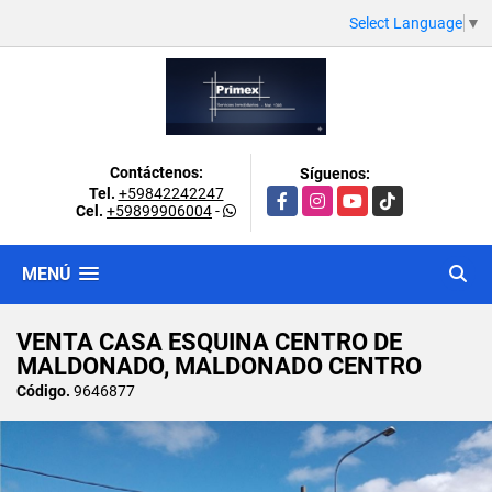
Select Language
▼
Contáctenos:
Síguenos:
Tel.
+59842242247
Facebook
Instagram
YouTube
TikTok
Cel.
+59899906004
-
MENÚ
VENTA CASA ESQUINA CENTRO DE
MALDONADO, MALDONADO CENTRO
Código.
9646877