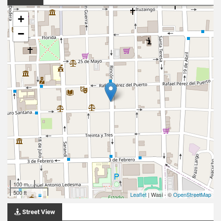
+
−
100 m
500 ft
Leaflet
| Wasi - ©
OpenStreetMap
Street View