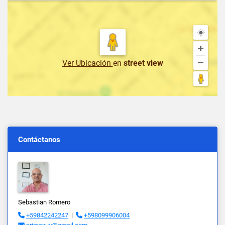
Ver Ubicación
en
street view
Contáctanos
Sebastian Romero
+59842242247
|
+598099906004