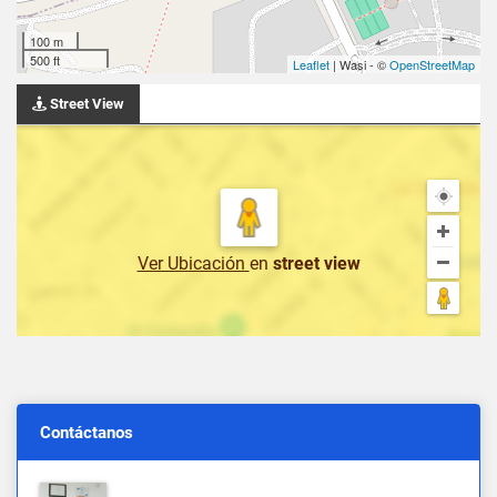
100 m
500 ft
Leaflet
| Wasi - ©
OpenStreetMap
Street View
Ver Ubicación
en
street view
Contáctanos