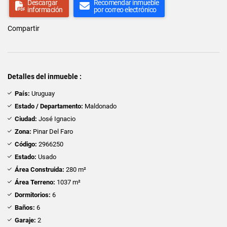
Descargar
Recomendar inmueble
información
por correo electrónico
Compartir
Detalles del inmueble :
País:
Uruguay
Estado / Departamento:
Maldonado
Ciudad:
José Ignacio
Zona:
Pinar Del Faro
Código:
2966250
Estado:
Usado
Área Construida:
280 m²
Área Terreno:
1037 m²
Dormitorios:
6
Baños:
6
Garaje:
2