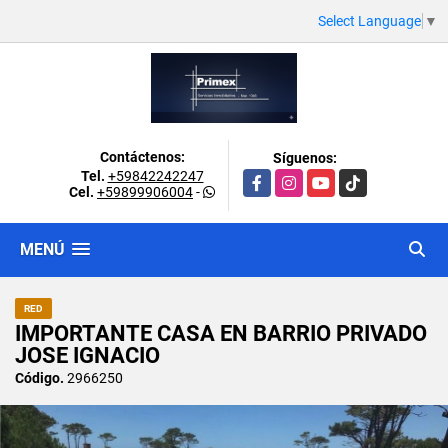
Select Language
▼
Contáctenos:
Síguenos:
Tel.
+59842242247
Facebook
Instagram
YouTube
TikTok
Cel.
+59899906004
-
MENÚ
RED
IMPORTANTE CASA EN BARRIO PRIVADO
JOSE IGNACIO
Código.
2966250