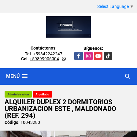
Select Language
▼
Contáctenos:
Síguenos:
Tel.
+59842242247
Facebook
Instagram
YouTube
TikTok
Cel.
+59899906004
-
MENÚ
Administracion
Alquilado
ALQUILER DUPLEX 2 DORMITORIOS
URBANIZACION ESTE , MALDONADO
(REF. 294)
Código.
10043280