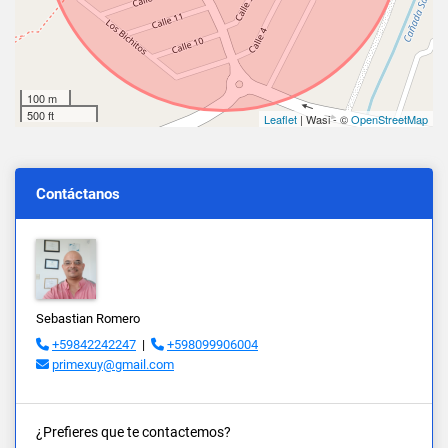
100 m
500 ft
Leaflet
| Wasi - ©
OpenStreetMap
Contáctanos
Sebastian Romero
+59842242247
|
+598099906004
primexuy@gmail.com
¿Prefieres que te contactemos?