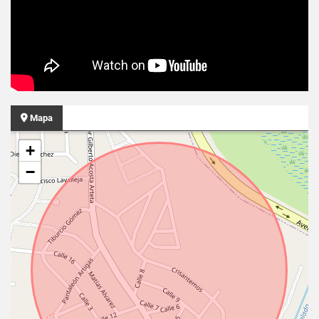
Mapa
+
−