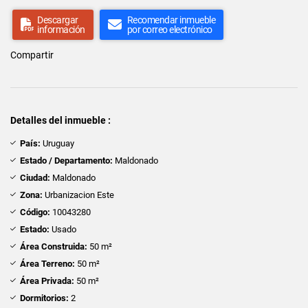
Descargar
Recomendar inmueble
información
por correo electrónico
Compartir
Detalles del inmueble :
País:
Uruguay
Estado / Departamento:
Maldonado
Ciudad:
Maldonado
Zona:
Urbanizacion Este
Código:
10043280
Estado:
Usado
Área Construida:
50 m²
Área Terreno:
50 m²
Área Privada:
50 m²
Dormitorios:
2