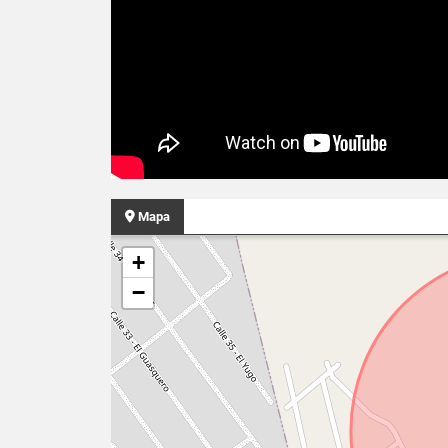
Mapa
+
−