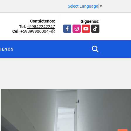
Select Language
▼
Contáctenos:
Síguenos:
Tel.
+59842242247
Facebook
Instagram
YouTube
TikTok
Cel.
+59899906004
-
TENOS