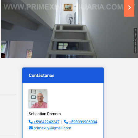
Contáctanos
Sebastian Romero
+59842242247
|
+598099906004
primexuy@gmail.com