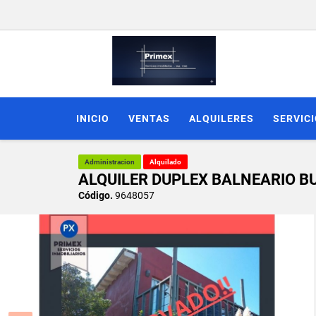
INICIO
VENTAS
ALQUILERES
SERVIC
Administracion
Alquilado
ALQUILER DUPLEX BALNEARIO BU
Código.
9648057