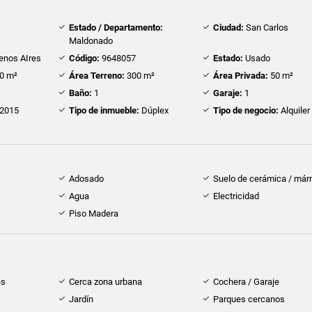
Estado / Departamento:
Ciudad:
San Carlos
Maldonado
enos AIres
Código:
9648057
Estado:
Usado
0 m²
Área Terreno:
300 m²
Área Privada:
50 m²
Baño:
1
Garaje:
1
2015
Tipo de inmueble:
Dúplex
Tipo de negocio:
Alquiler
Adosado
Suelo de cerámica / már
Agua
Electricidad
Piso Madera
es
Cerca zona urbana
Cochera / Garaje
Jardín
Parques cercanos