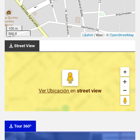
100 m
500 ft
Leaflet
| Wasi - ©
OpenStreetMap
Street View
Ver Ubicación
en
street view
Tour 360º