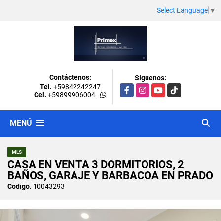
Select Language
▼
Contáctenos:
Síguenos:
Tel.
+59842242247
Facebook
Instagram
YouTube
TikTok
Cel.
+59899906004
-
MENÚ
MLS
CASA EN VENTA 3 DORMITORIOS, 2
BAÑOS, GARAJE Y BARBACOA EN PRADO
Código.
10043293