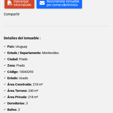
Descargar
Recomendar inmueble
información
por correo electrónico
Compartir
Detalles del inmueble :
País:
Uruguay
Estado / Departamento:
Montevideo
Ciudad:
Prado
Zona:
Prado
Código:
10043293
Estado:
Usado
Área Construida:
218 m²
Área Terreno:
240 m²
Área Privada:
218 m²
Dormitorios:
3
Baños:
2