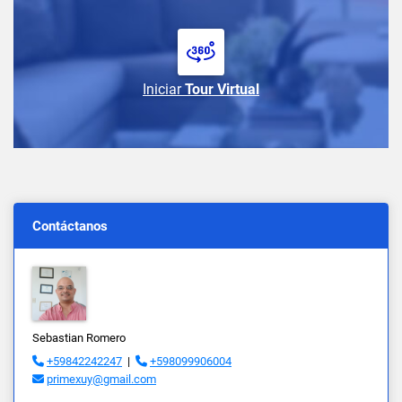
Iniciar
Tour Virtual
Contáctanos
Sebastian Romero
+59842242247
|
+598099906004
primexuy@gmail.com