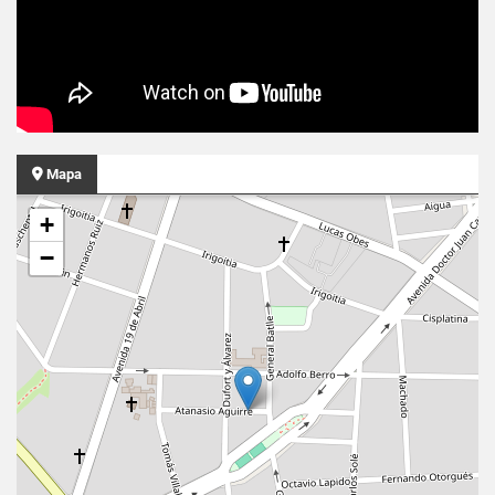
Mapa
+
−