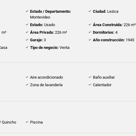
Estado / Departamento:
Ciudad:
Lezica
Montevideo
Estado:
Usado
Área Construida:
226 m²
 m²
Área Privada:
226 m²
Dormitorios:
4
Garaje:
3
Año construcción:
1945
Casa
Tipo de negocio:
Venta
Aire acondicionado
Baño auxiliar
Zona de lavandería
Calentador
 / Quincho
Piscina