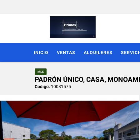
INICIO
VENTAS
ALQUILERES
SERVIC
MLS
PADRÓN ÚNICO, CASA, MONOAMBI
Código.
10081575