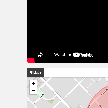
Mapa
+
−