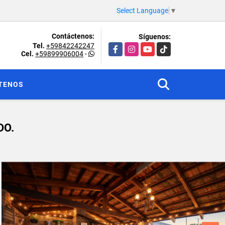
Select Language
▼
Contáctenos:
Síguenos:
Tel.
+59842242247
Facebook
Instagram
YouTube
TikTok
Cel.
+59899906004
-
TENOS
DO.