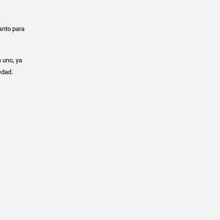
anto para
 uno, ya
edad.