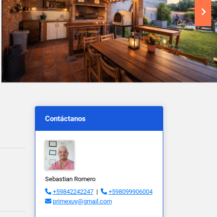
Contáctanos
Sebastian Romero
+59842242247
|
+598099906004
primexuy@gmail.com