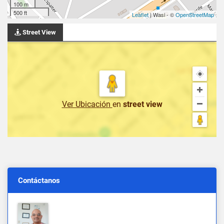
100 m
500 ft
Leaflet
| Wasi - ©
OpenStreetMap
Street View
Ver Ubicación
en
street view
Contáctanos