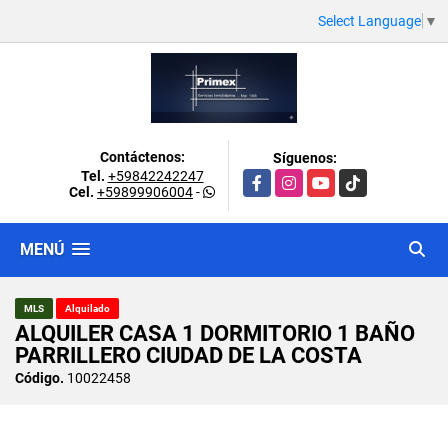
Select Language
▼
Contáctenos:
Síguenos:
Tel.
+59842242247
Facebook
Instagram
YouTube
TikTok
Cel.
+59899906004
-
MENÚ
MLS
Alquilado
ALQUILER CASA 1 DORMITORIO 1 BAÑO
PARRILLERO CIUDAD DE LA COSTA
Código.
10022458