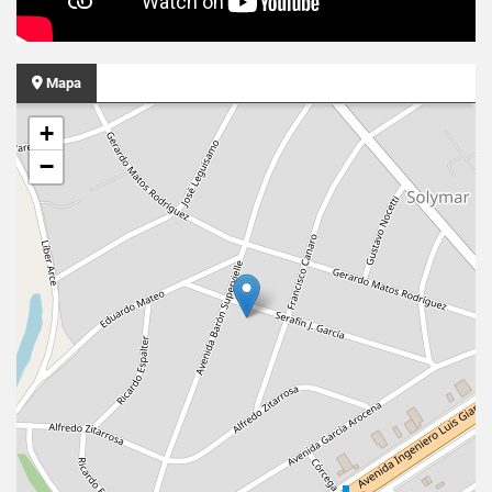
Mapa
+
−