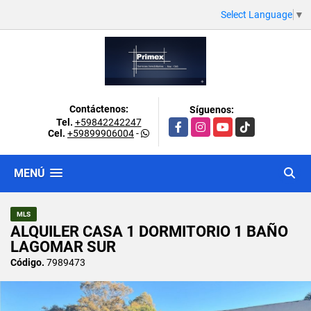
Select Language
▼
Contáctenos:
Síguenos:
Tel.
+59842242247
Facebook
Instagram
YouTube
TikTok
Cel.
+59899906004
-
MENÚ
MLS
ALQUILER CASA 1 DORMITORIO 1 BAÑO
LAGOMAR SUR
Código.
7989473