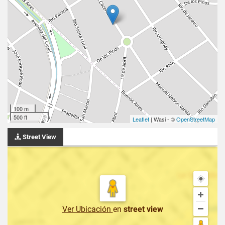
100 m
500 ft
Leaflet
| Wasi - ©
OpenStreetMap
Street View
Ver Ubicación
en
street view