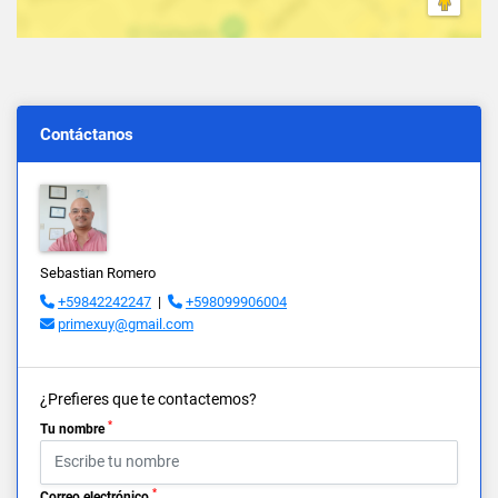
Contáctanos
Sebastian Romero
+59842242247
|
+598099906004
primexuy@gmail.com
¿Prefieres que te contactemos?
*
Tu nombre
*
Correo electrónico