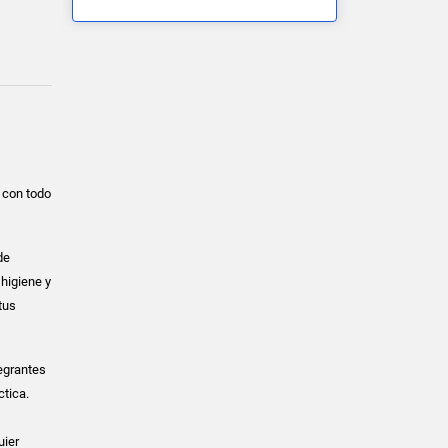
 con todo
de
higiene y
tus
egrantes
ctica.
uier