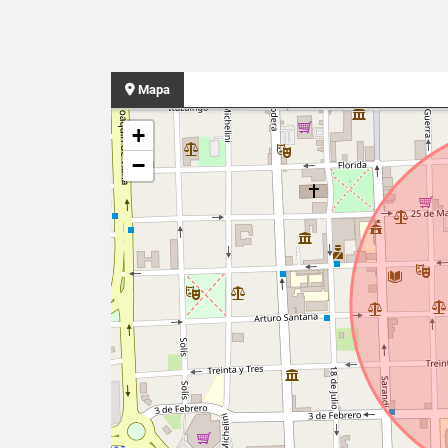
Mapa
+
−