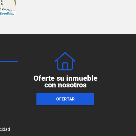
treetMap
Oferte su inmueble
con nosotros
OFERTAR
a
acidad