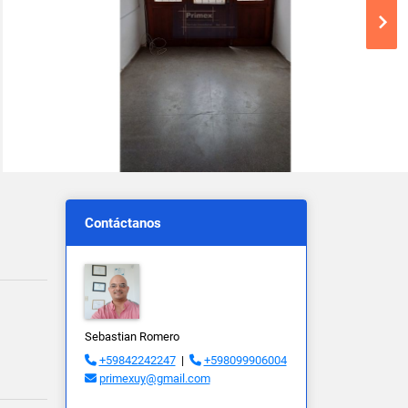
Contáctanos
Sebastian Romero
+59842242247
|
+598099906004
primexuy@gmail.com