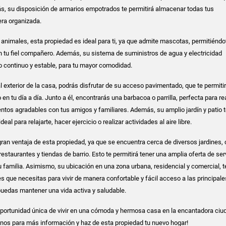
s, su disposición de armarios empotrados te permitirá almacenar todas tus
ra organizada.
 animales, esta propiedad es ideal para ti, ya que admite mascotas, permitiéndo
n tu fiel compañero. Además, su sistema de suministros de agua y electricidad
io continuo y estable, para tu mayor comodidad.
r al exterior de la casa, podrás disfrutar de su acceso pavimentado, que te permiti
n tu día a día. Junto a él, encontrarás una barbacoa o parrilla, perfecta para rea
os agradables con tus amigos y familiares. Además, su amplio jardín y patio 
eal para relajarte, hacer ejercicio o realizar actividades al aire libre.
gran ventaja de esta propiedad, ya que se encuentra cerca de diversos jardines, 
restaurantes y tiendas de barrio. Esto te permitirá tener una amplia oferta de ser
tu familia. Asimismo, su ubicación en una zona urbana, residencial y comercial, t
 que necesitas para vivir de manera confortable y fácil acceso a las principal
puedas mantener una vida activa y saludable.
oportunidad única de vivir en una cómoda y hermosa casa en la encantadora ciu
nos para más información y haz de esta propiedad tu nuevo hogar!