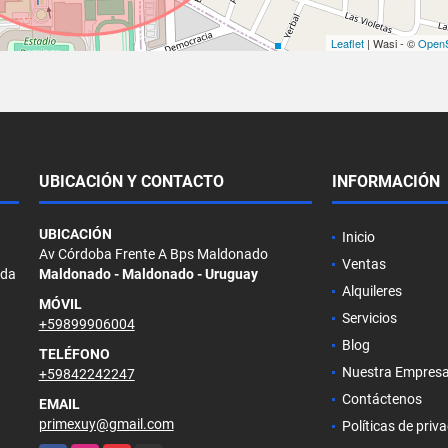
Leaflet
| Wasi - ©
OpenS
UBICACIÓN Y CONTACTO
INFORMACIÓN
UBICACIÓN
Inicio
Av Córdoba Frente A Bps Maldonado
Ventas
ada
Maldonado - Maldonado - Uruguay
Alquileres
MÓVIL
Servicios
+59899906004
Blog
TELÉFONO
Nuestra Empres
+59842242247
Contáctenos
EMAIL
primexuy@gmail.com
Políticas de priv