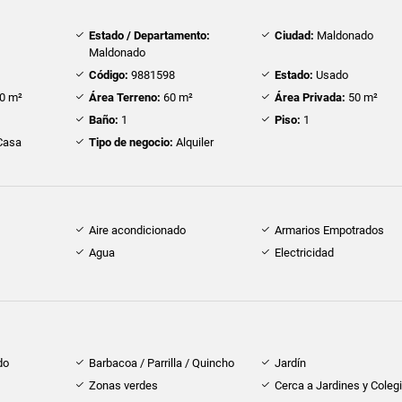
Estado / Departamento:
Ciudad:
Maldonado
Maldonado
Código:
9881598
Estado:
Usado
0 m²
Área Terreno:
60 m²
Área Privada:
50 m²
Baño:
1
Piso:
1
Casa
Tipo de negocio:
Alquiler
Aire acondicionado
Armarios Empotrados
Agua
Electricidad
do
Barbacoa / Parrilla / Quincho
Jardín
Zonas verdes
Cerca a Jardines y Coleg