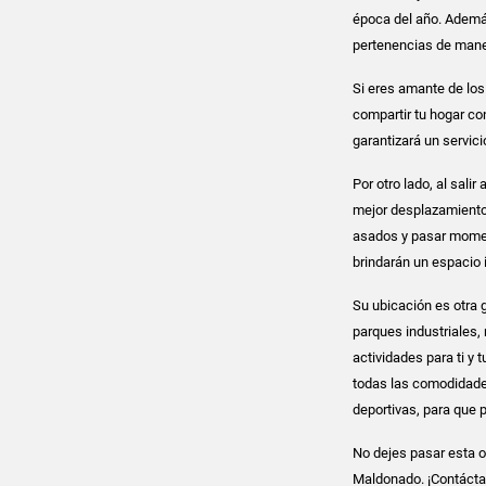
época del año. Ademá
pertenencias de mane
Si eres amante de los
compartir tu hogar co
garantizará un servic
Por otro lado, al sali
mejor desplazamiento e
asados y pasar moment
brindarán un espacio id
Su ubicación es otra 
parques industriales, 
actividades para ti y 
todas las comodidades
deportivas, para que 
No dejes pasar esta 
Maldonado. ¡Contácta