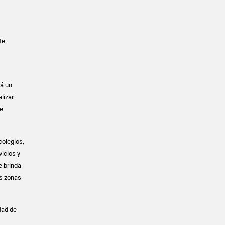
te
rá un
lizar
te
colegios,
vicios y
e brinda
es zonas
dad de