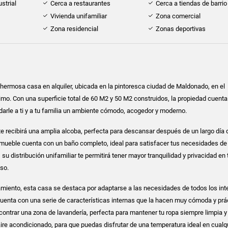
strial
Cerca a restaurantes
Cerca a tiendas de barrio
Vivienda unifamiliar
Zona comercial
Zona residencial
Zonas deportivas
ermosa casa en alquiler, ubicada en la pintoresca ciudad de Maldonado, en el
o. Con una superficie total de 60 M2 y 50 M2 construidos, la propiedad cuenta
ndarle a ti y a tu familia un ambiente cómodo, acogedor y moderno.
, te recibirá una amplia alcoba, perfecta para descansar después de un largo día 
nmueble cuenta con un baño completo, ideal para satisfacer tus necesidades de 
su distribución unifamiliar te permitirá tener mayor tranquilidad y privacidad en 
so.
miento, esta casa se destaca por adaptarse a las necesidades de todos los int
 cuenta con una serie de características internas que la hacen muy cómoda y prá
ncontrar una zona de lavandería, perfecta para mantener tu ropa siempre limpia y
ire acondicionado, para que puedas disfrutar de una temperatura ideal en cualq