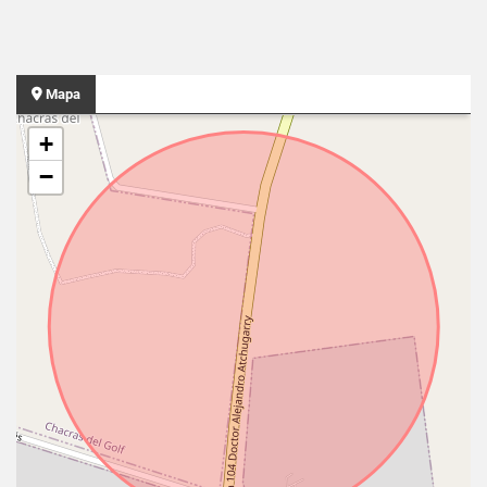
Mapa
+
−