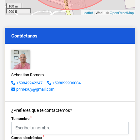
100 m
500 ft
Leaflet
| Wasi - ©
OpenStreetMap
Contáctanos
Sebastian Romero
+59842242247
|
+598099906004
primexuy@gmail.com
¿Prefieres que te contactemos?
*
Tu nombre
*
Correo electrónico