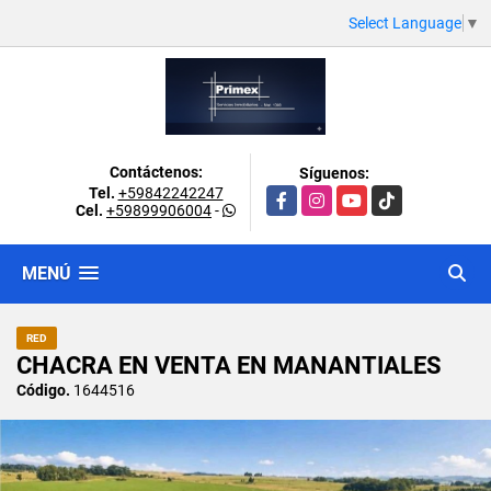
Select Language
▼
Contáctenos:
Síguenos:
Tel.
+59842242247
Facebook
Instagram
YouTube
TikTok
Cel.
+59899906004
-
MENÚ
RED
CHACRA EN VENTA EN MANANTIALES
Código.
1644516