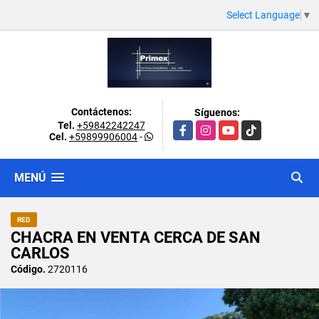
Select Language
▼
Contáctenos:
Síguenos:
Tel.
+59842242247
Facebook
Instagram
YouTube
TikTok
Cel.
+59899906004
-
MENÚ
RED
CHACRA EN VENTA CERCA DE SAN
CARLOS
Código.
2720116