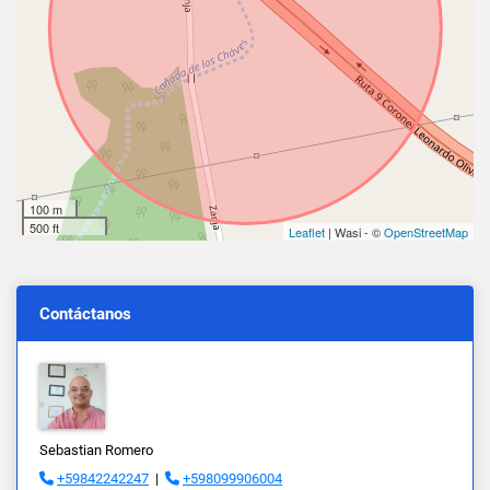
100 m
500 ft
Leaflet
| Wasi - ©
OpenStreetMap
Contáctanos
Sebastian Romero
+59842242247
|
+598099906004