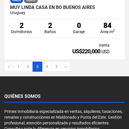
FINCA
VENTA
MUY LINDA CASA EN BO BUENOS AIRES
Uruguay
2
2
0
84
2
Dormitorios
Baños
Garaje
Área m
Venta
US$220,000
USD
Anterior
Siguiente
«
1
2
3
4
5
»
QUIÉNES SOMOS
Primex Inmobiliaria especializada en ventas, alquileres, tasaciones,
remates y construcciones en Maldonado y Punta del Este. Gestión
profesional, atención personalizada y resultados eficientes.
Consulte y note la diferencia en servicios inmobiliarios.