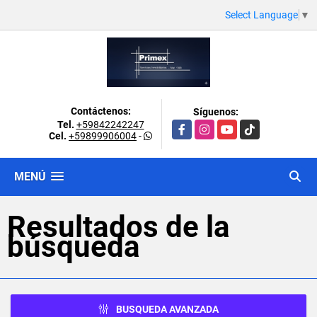
Select Language
▼
Contáctenos:
Síguenos:
Tel.
+59842242247
Facebook
Instagram
YouTube
TikTok
Cel.
+59899906004
-
MENÚ
Resultados de la
búsqueda
BUSQUEDA AVANZADA