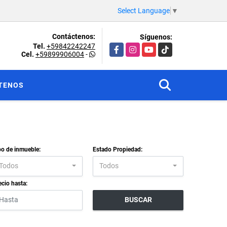
Select Language
▼
Contáctenos:
Síguenos:
Tel.
+59842242247
Facebook
Instagram
YouTube
TikTok
Cel.
+59899906004
-
TENOS
po de inmueble:
Estado Propiedad:
Todos
Todos
ecio hasta:
BUSCAR