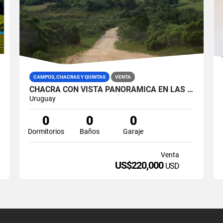
CAMPOS, CHACRAS Y QUINTAS
VENTA
CHACRA CON VISTA PANORAMICA EN LAS SIERRAS DE GARZON
Uruguay
0
0
0
Dormitorios
Baños
Garaje
Venta
US$220,000
USD