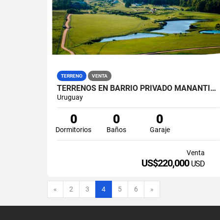
TERRENO
VENTA
TERRENOS EN BARRIO PRIVADO MANANTIALES
Uruguay
0
0
0
Dormitorios
Baños
Garaje
Venta
US$220,000
USD
Anterior
Siguiente
«
2
3
4
5
6
»