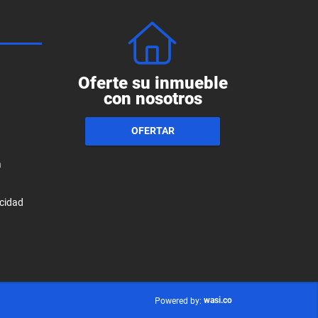
Oferte su inmueble
con nosotros
OFERTAR
a
acidad
wasi.co
Powered by: