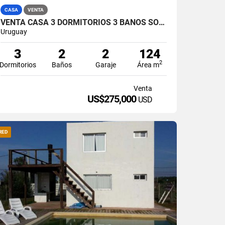
CASA
VENTA
VENTA CASA 3 DORMITORIOS 3 BAÑOS SOLYMAR SUR
Uruguay
3
2
2
124
2
Dormitorios
Baños
Garaje
Área m
Venta
US$275,000
USD
RED