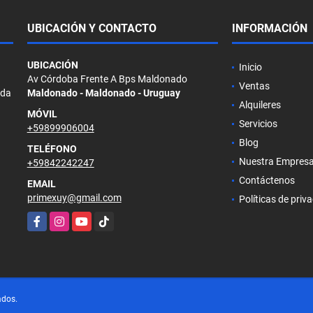
UBICACIÓN Y CONTACTO
INFORMACIÓN
UBICACIÓN
Inicio
Av Córdoba Frente A Bps Maldonado
Ventas
ada
Maldonado - Maldonado - Uruguay
Alquileres
MÓVIL
Servicios
+59899906004
Blog
TELÉFONO
Nuestra Empres
+59842242247
Contáctenos
EMAIL
primexuy@gmail.com
Políticas de priv
Facebook
Instagram
YouTube
TikTok
ados.