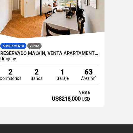
APARTAMENTO
VENTA
RESERVADO MALVÍN, VENTA APARTAMENTO DOS DORMITORIOS, BALCÓN, GARAJE
Uruguay
2
2
1
63
2
Dormitorios
Baños
Garaje
Área m
Venta
US$218,000
USD