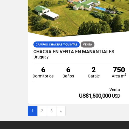
CAMPOS, CHACRAS Y QUINTAS
VENTA
CHACRA EN VENTA EN MANANTIALES
Uruguay
6
6
2
750
2
Dormitorios
Baños
Garaje
Área m
Venta
US$1,500,000
USD
Siguiente
1
2
3
»