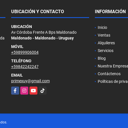
UBICACIÓN Y CONTACTO
INFORMACIÓN
UBICACIÓN
Inicio
Av Córdoba Frente A Bps Maldonado
Ventas
ada
Maldonado - Maldonado - Uruguay
Alquileres
MÓVIL
Servicios
+59899906004
Blog
TELÉFONO
Nuestra Empres
+59842242247
Contáctenos
EMAIL
primexuy@gmail.com
Políticas de priv
Facebook
Instagram
YouTube
TikTok
ados.