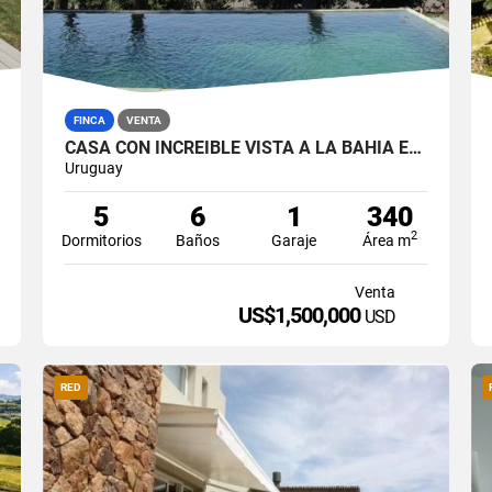
FINCA
VENTA
CASA CON INCREIBLE VISTA A LA BAHIA EN PINARES
Uruguay
5
6
1
340
2
Dormitorios
Baños
Garaje
Área m
Venta
US$1,500,000
USD
RED