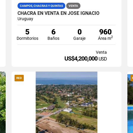
CAMPOS, CHACRAS Y QUINTAS
VENTA
CHACRA EN VENTA EN JOSE IGNACIO
Uruguay
5
6
0
960
2
Dormitorios
Baños
Garaje
Área m
Venta
US$4,200,000
USD
RED