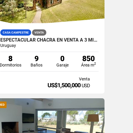
CASA CAMPESTRE
VENTA
ESPECTACULAR CHACRA EN VENTA A 3 MINUTOS DE LA PLAYA
Uruguay
8
9
0
850
2
Dormitorios
Baños
Garaje
Área m
Venta
US$1,500,000
USD
RED