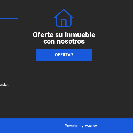
Oferte su inmueble
con nosotros
OFERTAR
a
acidad
wasi.co
Powered by: