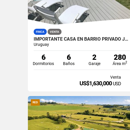
FINCA
VENTA
IMPORTANTE CASA EN BARRIO PRIVADO JOSE IGNACIO
Uruguay
6
6
2
280
2
Dormitorios
Baños
Garaje
Área m
Venta
US$1,630,000
USD
RED