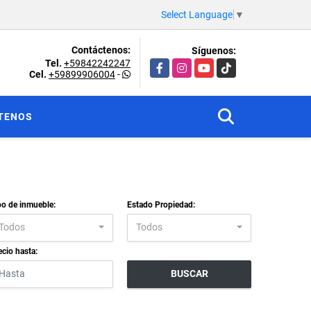
Select Language
▼
Contáctenos:
Síguenos:
Tel.
+59842242247
Facebook
Instagram
YouTube
TikTok
Cel.
+59899906004
-
TENOS
po de inmueble:
Estado Propiedad:
Todos
Todos
ecio hasta:
BUSCAR