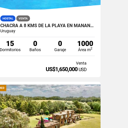
HOSTAL
VENTA
CHACRA A 8 KMS DE LA PLAYA EN MANANTIALES
Uruguay
15
0
0
1000
2
Dormitorios
Baños
Garaje
Área m
Venta
US$1,650,000
USD
RED