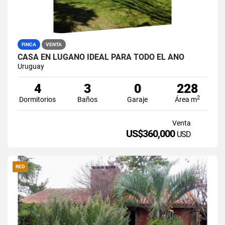
FINCA
VENTA
CASA EN LUGANO IDEAL PARA TODO EL AÑO
Uruguay
4
3
0
228
2
Dormitorios
Baños
Garaje
Área m
Venta
US$360,000
USD
RED