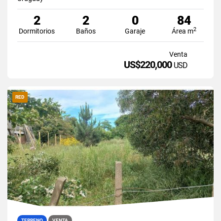
2
2
0
84
2
Dormitorios
Baños
Garaje
Área m
Venta
US$220,000
USD
RED
TERRENO
VENTA