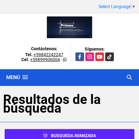
Select Language
▼
Contáctenos:
Síguenos:
Tel.
+59842242247
Facebook
Instagram
YouTube
TikTok
Cel.
+59899906004
-
MENÚ
Resultados de la
búsqueda
BUSQUEDA AVANZADA