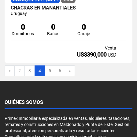
CAMPOS, CHACRAS Y QUINTAS
VENTA
CHACRAS EN MANANTIALES
Uruguay
0
0
0
Dormitorios
Baños
Garaje
Venta
US$390,000
USD
Anterior
Siguiente
«
2
3
4
5
6
»
QUIÉNES SOMOS
Primex Inmobiliaria especializada en ventas, alquileres, tasaciones,
remates y construcciones en Maldonado y Punta del Este. Gestión
profesional, atención personalizada y resultados eficientes.
Consulte y note la diferencia en servicios inmobiliarios.