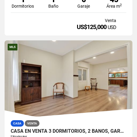
2
Dormitorios
Baño
Garaje
Área m
Venta
US$125,000
USD
MLS
CASA
VENTA
CASA EN VENTA 3 DORMITORIOS, 2 BAÑOS, GARAJE Y BARBACOA EN PRADO
Uruguay