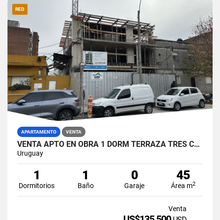
RED
APARTAMENTO
VENTA
VENTA APTO EN OBRA 1 DORM TERRAZA TRES CRUCES
Uruguay
1
1
0
45
2
Dormitorios
Baño
Garaje
Área m
Venta
US$135,500
USD