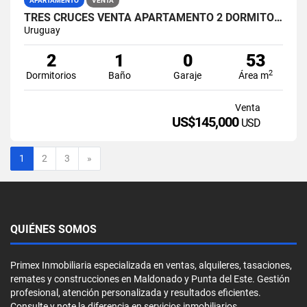
APARTAMENTO
VENTA
TRES CRUCES VENTA APARTAMENTO 2 DORMITORIOS PRIMER PISO POR ESCALERA
Uruguay
2
1
0
53
2
Dormitorios
Baño
Garaje
Área m
Venta
US$145,000
USD
Siguiente
1
2
3
»
QUIÉNES SOMOS
Primex Inmobiliaria especializada en ventas, alquileres, tasaciones,
remates y construcciones en Maldonado y Punta del Este. Gestión
profesional, atención personalizada y resultados eficientes.
Consulte y note la diferencia en servicios inmobiliarios.