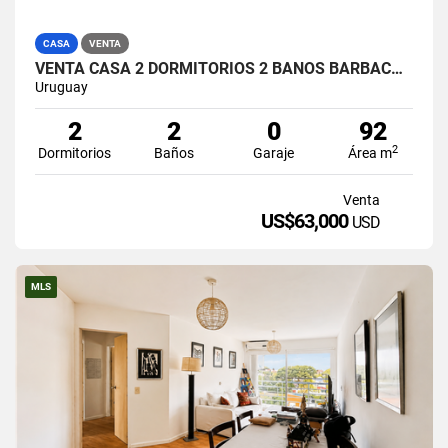
CASA
VENTA
VENTA CASA 2 DORMITORIOS 2 BAÑOS BARBACOA Y DEPOSITO
Uruguay
2
2
0
92
2
Dormitorios
Baños
Garaje
Área m
Venta
US$63,000
USD
MLS