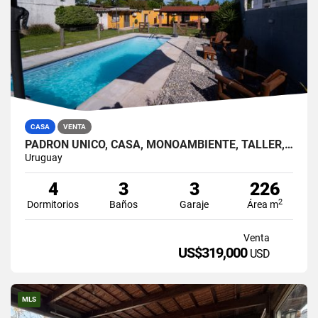
CASA
VENTA
PADRÓN ÚNICO, CASA, MONOAMBIENTE, TALLER, PISCINA, FONDO PARQUIZADO.
Uruguay
4
3
3
226
2
Dormitorios
Baños
Garaje
Área m
Venta
US$319,000
USD
MLS