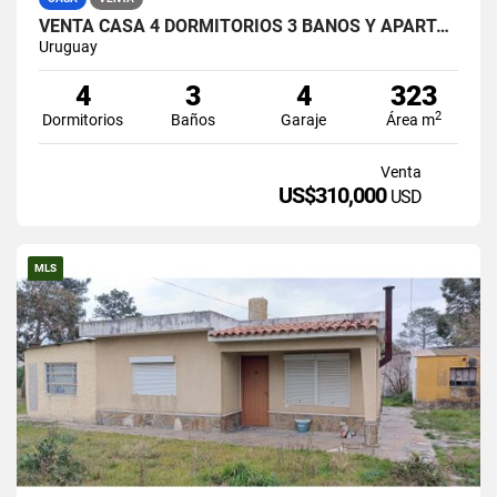
VENTA CASA 4 DORMITORIOS 3 BAÑOS Y APARTAMENTO AL FONDO EL PINAR
Uruguay
4
3
4
323
2
Dormitorios
Baños
Garaje
Área m
Venta
US$310,000
USD
MLS