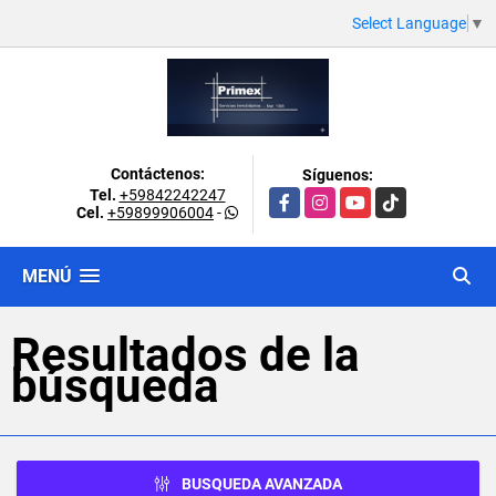
Select Language
▼
Contáctenos:
Síguenos:
Tel.
+59842242247
Facebook
Instagram
YouTube
TikTok
Cel.
+59899906004
-
MENÚ
Resultados de la
búsqueda
BUSQUEDA AVANZADA